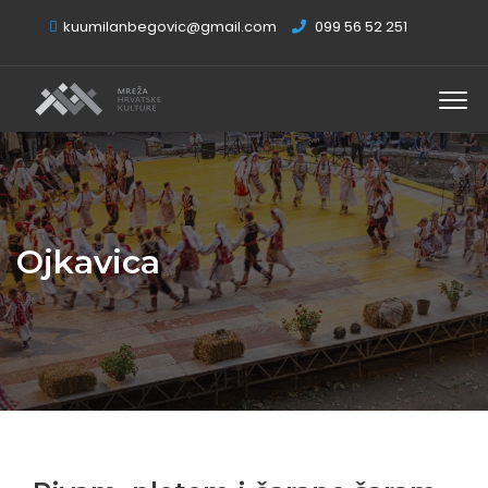
kuumilanbegovic@gmail.com
099 56 52 251
Ojkavica