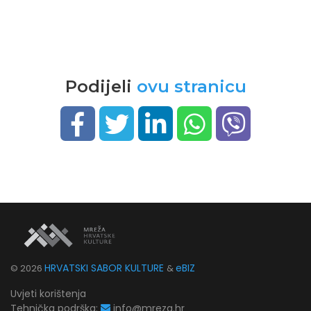
Podijeli
ovu stranicu
HRVATSKI SABOR KULTURE
eBIZ
©
2026
&
Uvjeti korištenja
Tehnička podrška:
info@mreza.hr