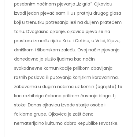
posebnim načinom pjevanja „iz grla“. Ojkavicu
izvodi jedan pjevač sam ili uz pratnju drugog glasa
koji u trenutku potresanja leži na duljem pratećem
tonu. Dvoglasno ojkanje, ojkavica pjeva se na
prostoru između rijeke Krke i Cetine, u Vrlici, Kijevu,
drniškom i šibenskom zaleđu. Ovaj način pjevanja
donedavno je služio ljudima kao način
svakodnevne komunikacije prilikom obavljanja
raznih poslova ili putovanja konjskim karavanima,
zabavama u dugim noćima uz komin (ognjište) te
kao razbibriga čobana prilikom čuvanja blaga, tj.
stoke. Danas ojkavicu izvode starije osobe i
folklorne grupe. Ojkavica je zaštićeno
nematerijalno kulturno dobro Republike Hrvatske.