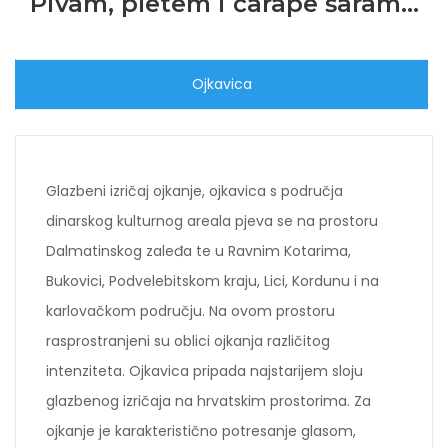
Pivam, pletem i čarape šaram...
Ojkavica
Glazbeni izričaj ojkanje, ojkavica s područja
dinarskog kulturnog areala pjeva se na prostoru
Dalmatinskog zaleđa te u Ravnim Kotarima,
Bukovici, Podvelebitskom kraju, Lici, Kordunu i na
karlovačkom području. Na ovom prostoru
rasprostranjeni su oblici ojkanja različitog
intenziteta. Ojkavica pripada najstarijem sloju
glazbenog izričaja na hrvatskim prostorima. Za
ojkanje je karakteristično potresanje glasom,