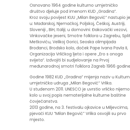
Osnovano 1964 godine kulturno umjetničko
društvo djeluje pod imenom KUD „Gradina“.
Kroz svoju povijest KUU „Milan Begović“ nastupio j
u: Mađarskoj, Njemačkoj, Poljskoj, Češkoj, Austriji,
Sloveniji , BiH, Italiji; u domovini: Đakovački vezovi,
Vinkovačke jeseni, Smotre folklora u Zagrebu, Spli
Metkoviću, Velikoj Gorici, Seoska olimpijada
Brođanci, Brodsko kolo, doček Pape Ivana Pavla II,
Organizacija Vrličkog ljeta i opere „Ero s onoga
svijeta“. Izdvojiti bi sudjelovanje na Prvoj
međunarodnoj smotri folklora Zagreb 1966 godine
Godine 1982 KUD „Gradina“ mijenja naziv u Kultur
umjetnička udruga „Milan Begović“ Vrlika.
U studenom 2011. UNESCO je uvrstio vrličko nijemo
kolo u svoj popis nematerijalne kulturne baštine
čovječanstva.
2013 godine, na 3. festivalu ojkavice u Miljevcima,
pjevači KUU “Milan Begović” Vrlika osvojili su prvo
mjesto.