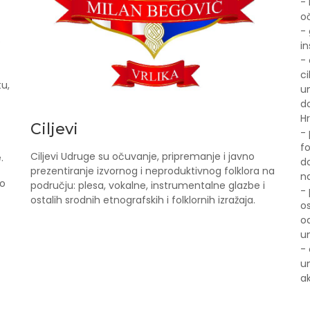
- 
o
- 
e
i
- 
ci
tu,
u
do
Hr
Ciljevi
- 
fo
Ciljevi Udruge su očuvanje, pripremanje i javno
.
d
prezentiranje izvornog i neproduktivnog folklora na
na
no
području: plesa, vokalne, instrumentalne glazbe i
-
ostalih srodnih etnografskih i folklornih izražaja.
o
o
u
- 
um
ak