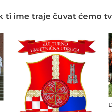
k ti ime traje čuvat ćemo tvo
D