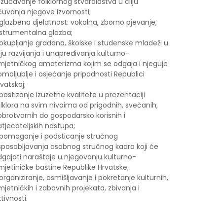
izučavanje folklornog stvaralaštva u cilju
čuvanja njegove izvornosti;
glazbena djelatnost: vokalna, zborno pjevanje,
nstrumentalna glazba;
okupljanje građana, školske i studenske mladeži u
lju razvijanja i unapređivanja kulturno-
mjetničkog amaterizma kojim se odgaja i njeguje
moljublje i osjećanje pripadnosti Republici
vatskoj;
postizanje izuzetne kvalitete u prezentaciji
lklora na svim nivoima od prigodnih, svečanih,
obrotvornih do gospodarsko korisnih i
tjecateljskih nastupa;
 pomaganje i podsticanje stručnog
sposobljavanja osobnog stručnog kadra koji će
dgajati naraštaje u njegovanju kulturno-
mjetiničke baštine Republike Hrvatske;
organiziranje, osmišljavanje i pokretanje kulturnih,
jetničkih i zabavnih projekata, zbivanja i
tivnosti.